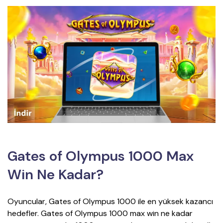
Gates of Olympus 1000 Max
Win Ne Kadar?
Oyuncular, Gates of Olympus 1000 ile en yüksek kazancı
hedefler. Gates of Olympus 1000 max win ne kadar