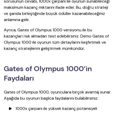
sorusunun cevabı, 1000x çarpanı ile oyunun sunabileceği
maksimum kazanç miktarını ifade eder. Bu, doğru strateji
ve şansla birleştiğinde büyük ödüller kazanabileceğiniz
anlamına gelir.
Ayrıca, Gates of Olympus 1000 versiyonu ile bu
kazançları risk almadan test edebilirsiniz. Demo Gates of
Olympus 1000 ile oyunun tüm detaylarını keşfetmek ve
kazanç stratejilerini geliştirmek mümkündür.
Gates of Olympus 1000’in
Faydaları
Gates of Olympus 1000, oyunculara birçok avantaj sunar.
Aşağıda bu oyunun başlıca faydalarını bulabilirsiniz:
1000x çarpanı ile yüksek kazanç potansiyeli